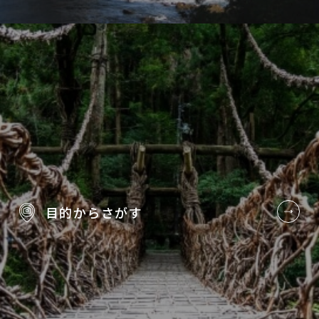
目的から
さがす