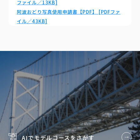
ファイル／13KB]
阿波おどり写真使用申請書【PDF】 [PDFファ
イル／43KB]
AIでモデルコースを
さがす