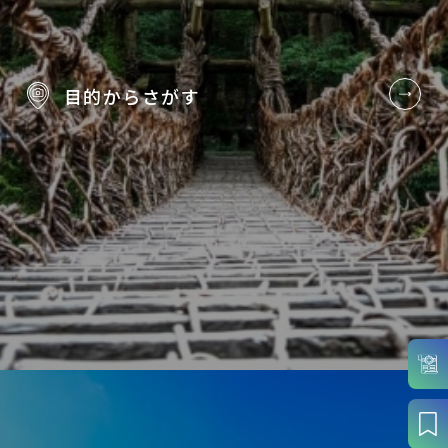
目的から
さがす