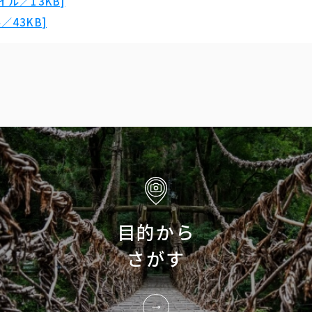
ル／13KB]
43KB]
目的から
さがす