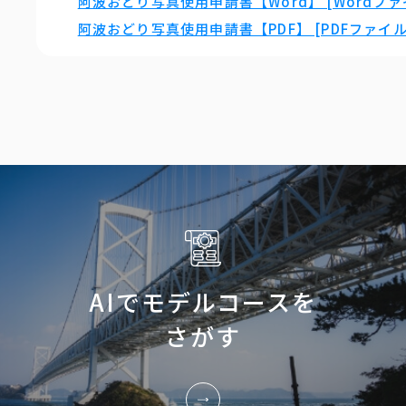
阿波おどり写真使用申請書【Word】 [Wordファイ
阿波おどり写真使用申請書【PDF】 [PDFファイル／
AIでモデルコースを
さがす