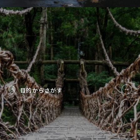
目的から
さがす