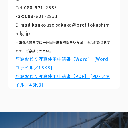
Tel:088-621-2685
Fax:088-621-2851
E-mail:kankouseisakuka@pref.tokushim
a.lg.jp
※画像承認までに一週間程度お時間をいただく場合があります
ので、ご容赦ください。
阿波おどり写真使用申請書【Word】 [Word
ファイル／13KB]
阿波おどり写真使用申請書【PDF】 [PDFファ
イル／43KB]