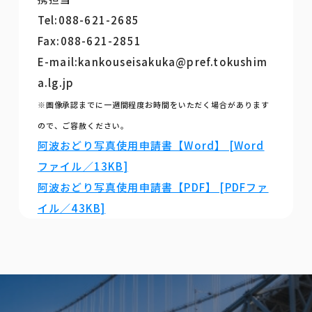
Tel:088-621-2685
Fax:088-621-2851
E-mail:kankouseisakuka@pref.tokushim
a.lg.jp
※画像承認までに一週間程度お時間をいただく場合があります
ので、ご容赦ください。
阿波おどり写真使用申請書【Word】 [Word
ファイル／13KB]
阿波おどり写真使用申請書【PDF】 [PDFファ
イル／43KB]