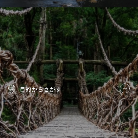
目的から
さがす