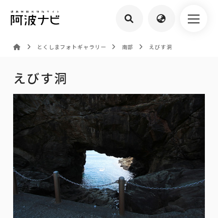
とくしまフォトギャラリー
南部
えびす洞
えびす洞