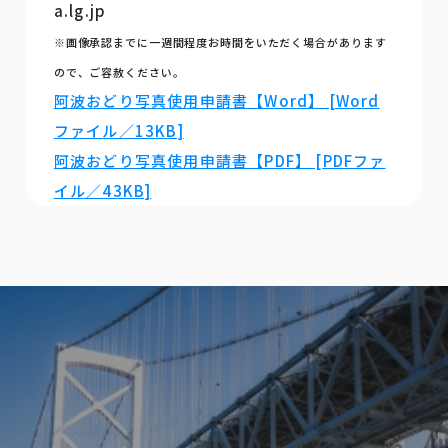
a.lg.jp
※画像承認までに一週間程度お時間をいただく場合があります
ので、ご容赦ください。
阿波おどり写真使用申請書【Word】 [Word
ファイル／13KB]
阿波おどり写真使用申請書【PDF】 [PDFファ
イル／43KB]