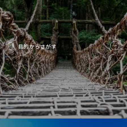
目的から
さがす