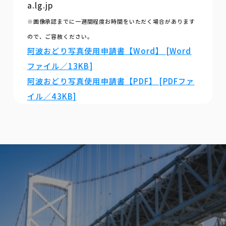
a.lg.jp
※画像承認までに一週間程度お時間をいただく場合があります
ので、ご容赦ください。
阿波おどり写真使用申請書【Word】 [Word
ファイル／13KB]
阿波おどり写真使用申請書【PDF】 [PDFファ
イル／43KB]