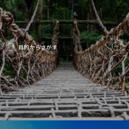
目的から
さがす