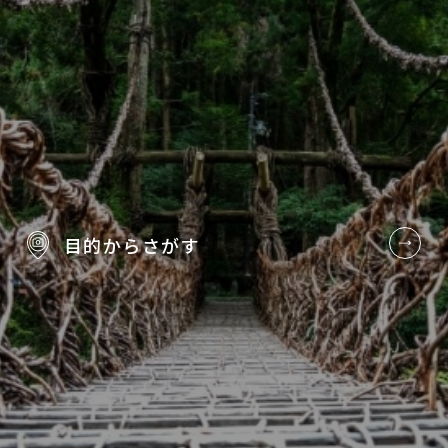
目的から
さがす