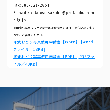
Fax:088-621-2851
E-mail:kankouseisakuka@pref.tokushim
a.lg.jp
※画像承認までに一週間程度お時間をいただく場合があります
ので、ご容赦ください。
阿波おどり写真使用申請書【Word】 [Word
ファイル／13KB]
阿波おどり写真使用申請書【PDF】 [PDFファ
イル／43KB]