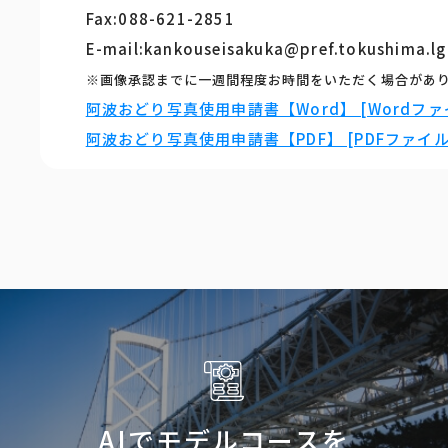
Fax:088-621-2851
E-mail:kankouseisakuka@pref.tokushima.lg
※画像承認までに一週間程度お時間をいただく場合があ
阿波おどり写真使用申請書【Word】 [Wordファイ
阿波おどり写真使用申請書【PDF】 [PDFファイル／
AIでモデルコースを