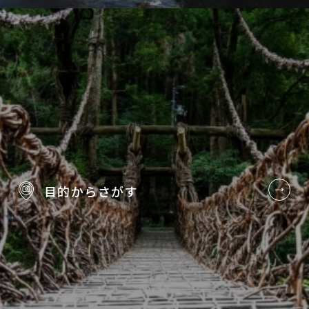
目的から
さがす