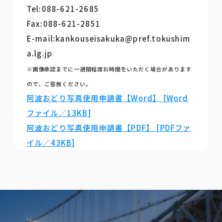
Tel:088-621-2685
Fax:088-621-2851
E-mail:kankouseisakuka@pref.tokushim
a.lg.jp
※画像承認までに一週間程度お時間をいただく場合があります
ので、ご容赦ください。
阿波おどり写真使用申請書【Word】 [Word
ファイル／13KB]
阿波おどり写真使用申請書【PDF】 [PDFファ
イル／43KB]