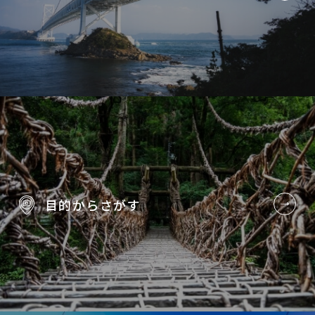
目的から
さがす