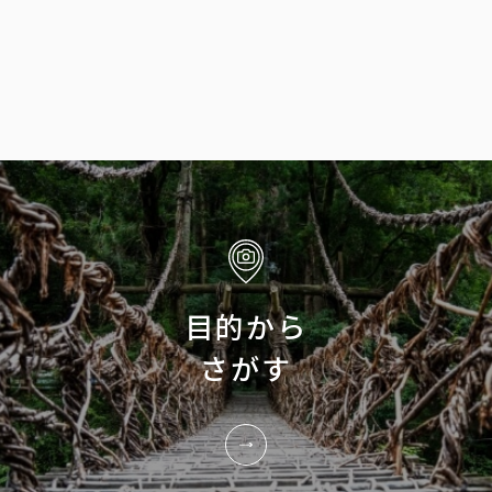
目的から
さがす