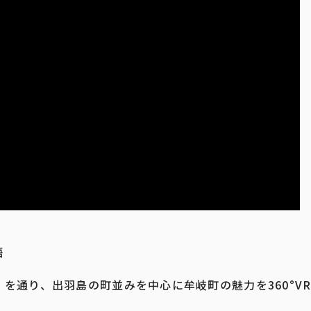
語
を通り、出羽島の町並みを中心に牟岐町の魅力を360°V