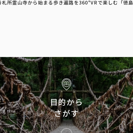
札所霊山寺から始まる歩き遍路を360°VRで楽しむ「徳
目的から
さがす