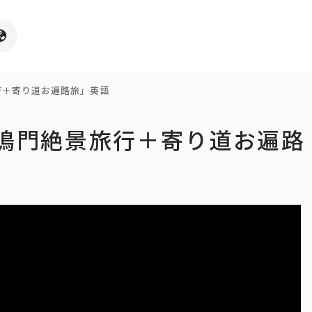
行＋寄り道お遍路旅」英語
「鳴門絶景旅行＋寄り道お遍路