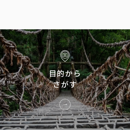
目的から
さがす