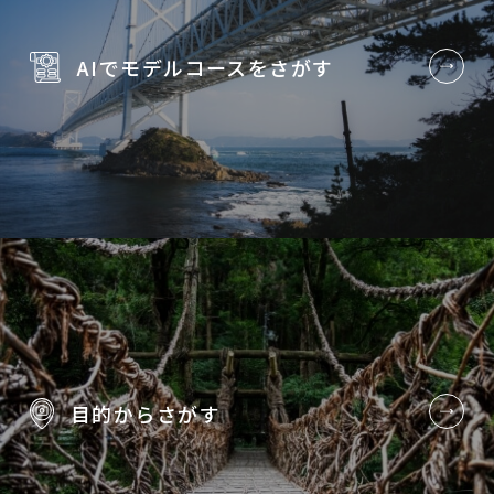
AIでモデルコースを
さがす
目的から
さがす