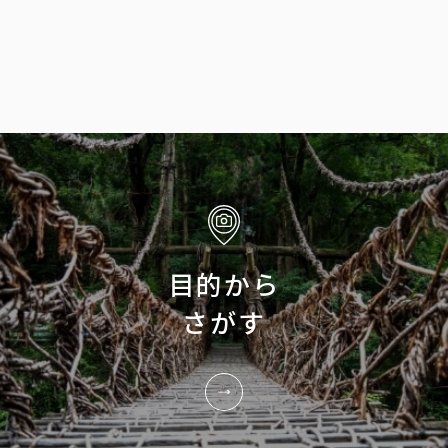
目的から
さがす