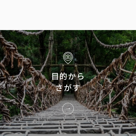
目的から
さがす