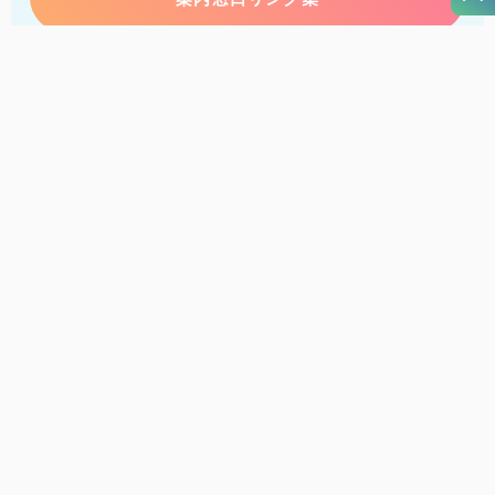
アクセス
このサイトについて
サイトマップ
個人情報保護方針
リンク・免責事項
旅行会社・企業・団体の方へ
徳島県観光協会
徳島県ロケーション・サービス
徳島県
お問い合わせ
©徳島県・一般財団法人 徳島県観光協会