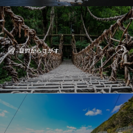
目的から
さがす