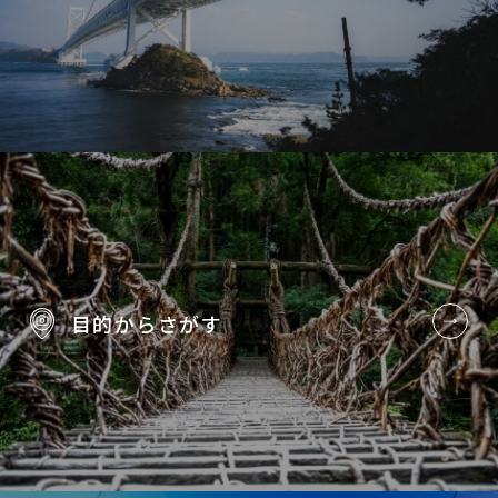
目的から
さがす