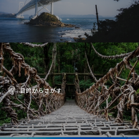
目的から
さがす