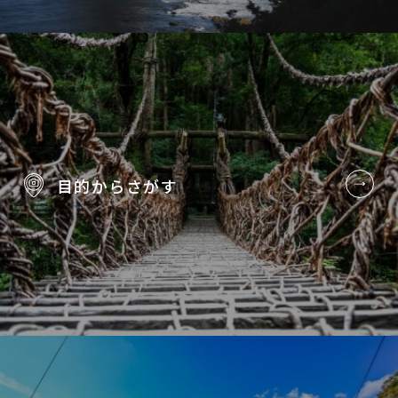
目的から
さがす