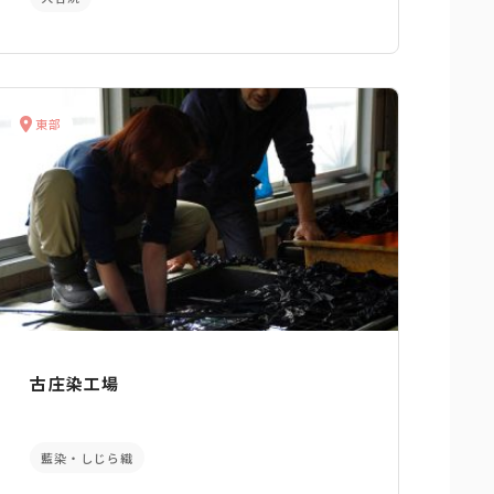
東部
古庄染工場
藍染・しじら織