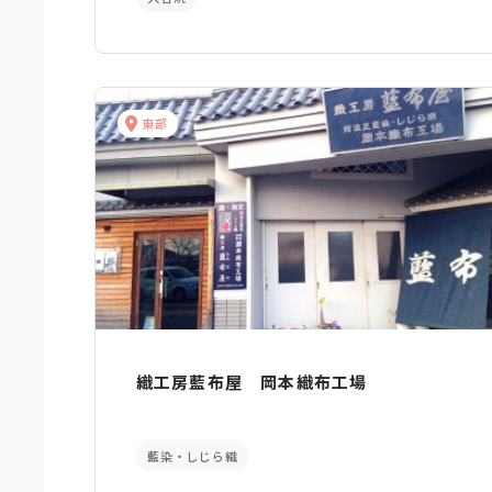
東部
織工房藍布屋 岡本織布工場
藍染・しじら織