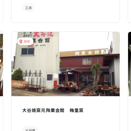
工芸
東部
大谷焼窯元陶業会館 梅里窯
大谷焼