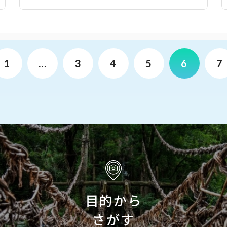
1
…
3
4
5
6
7
目的から
さがす