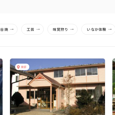
大谷焼
工芸
味覚狩り
いなか体験
東部