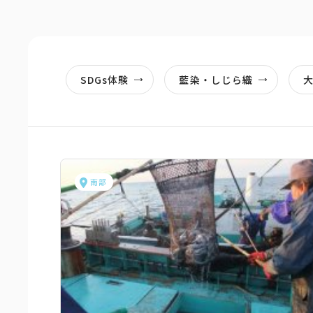
SDGs体験
藍染・しじら織
南部