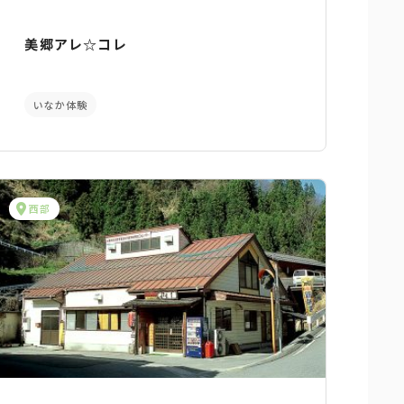
美郷アレ☆コレ
いなか体験
西部