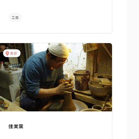
工芸
東部
佳実窯