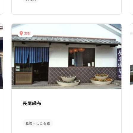
東部
長尾織布
藍染・しじら織