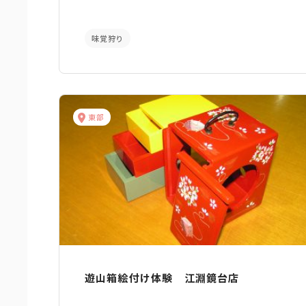
味覚狩り
東部
遊山箱絵付け体験 江淵鏡台店