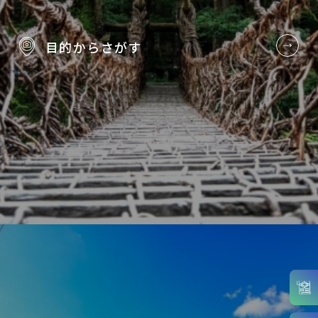
目的から
さがす