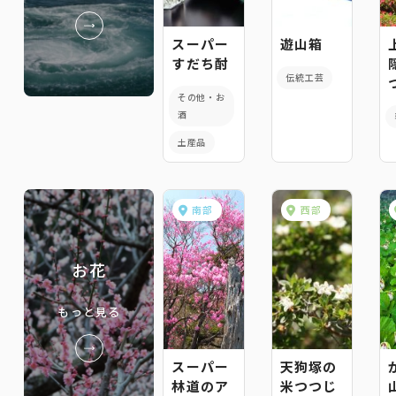
スーパー
遊山箱
すだち酎
伝統工芸
その他・お
酒
土産品
南部
西部
お花
もっと見る
スーパー
天狗塚の
林道のア
米つつじ