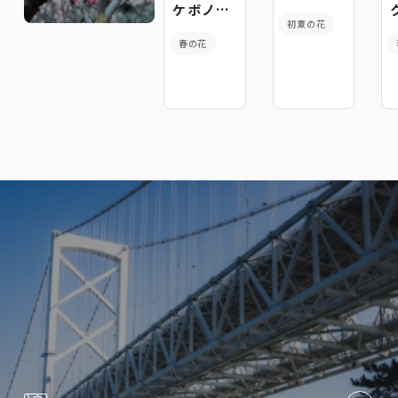
ケボノツ
初夏の花
ツジ
春の花