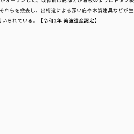
fe」がオープンした。改修前は庇部分が看板のようにトタン
。それらを撤去し、出桁造による深い庇や木製建具などが生
用いられている。
【令和2年 美波遺産認定】