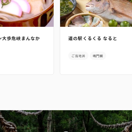
ン大歩危峡まんなか
道の駅くるくる なると
ご当地丼
鳴門鯛