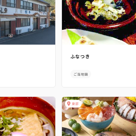
ふなつき
ご当地鍋
東部