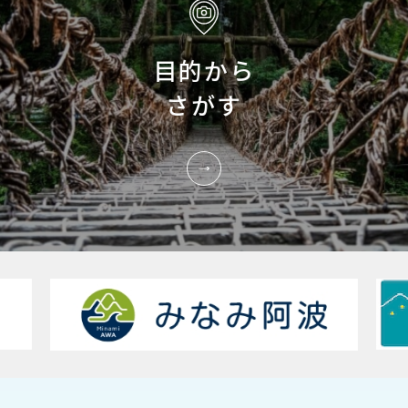
目的から
さがす