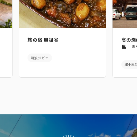
旅の宿 奥祖谷
高の瀬
里 ※
阿波ジビエ
郷土料