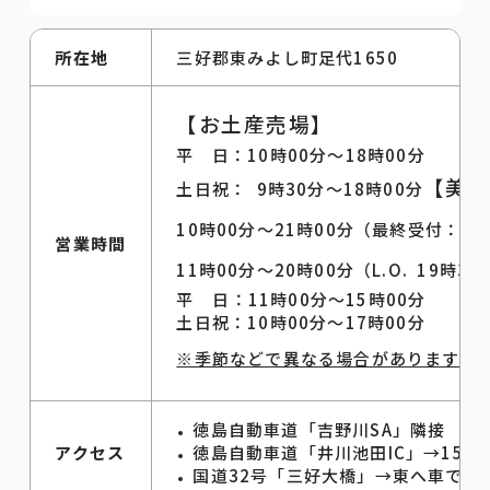
所在地
三好郡東みよし町足代1650
【お土産売場】
平 日：10時00分～18時00分
【美
土日祝： 9時30分～18時00分
10時00分～21時00分（最終受付：20
営業時間
11時00分～20時00分（L.O. 19時30
平 日：11時00分～15時00分
土日祝：10時00分～17時00分
※季節などで異なる場合があります。最
徳島自動車道「吉野川SA」隣接 上
アクセス
徳島自動車道「井川池田IC」→15分
国道32号「三好大橋」→東へ車で10