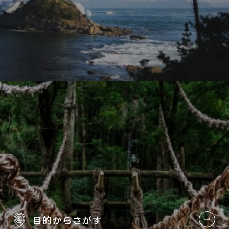
目的から
さがす