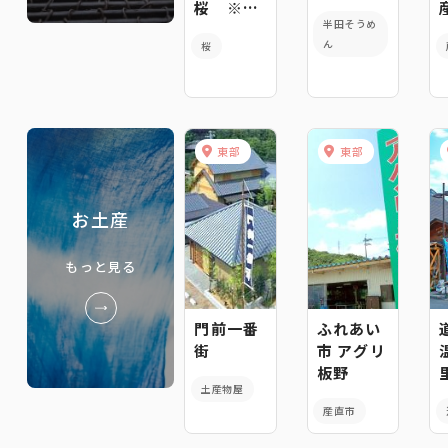
桜 ※中
半田そうめ
止
ん
桜
東部
東部
お土産
もっと見る
門前一番
ふれあい
街
市 アグリ
板野
土産物屋
産直市