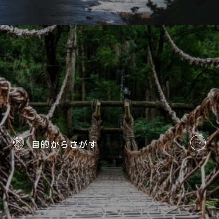
目的から
さがす