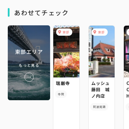
あわせてチェック
東部
東部
東部エリア
もっと見る
瑞巌寺
ムッシュ
藤田 城
寺院
ノ内店
阿波尾鶏