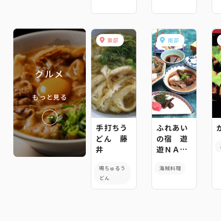
東部
南部
グルメ
もっと見る
手打ちう
ふれあい
どん 藤
の宿 遊
井
遊ＮＡＳ
Ａ・レス
鳴ちゅるう
海賊料理
トラン潮
どん