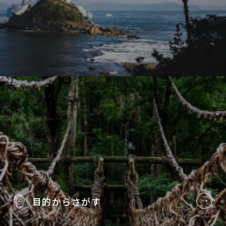
目的から
さがす