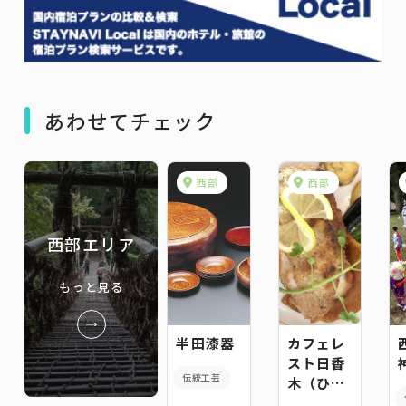
あわせてチェック
西部
西部
西部エリア
もっと見る
半田漆器
カフェレ
スト日香
伝統工芸
木（ひこ
うき）