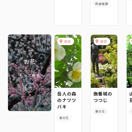
阿波尾鶏
東部
東部
お花
もっと見る
岳人の森
撫養城の
のナツツ
つつじ
バキ
春の花
夏の花