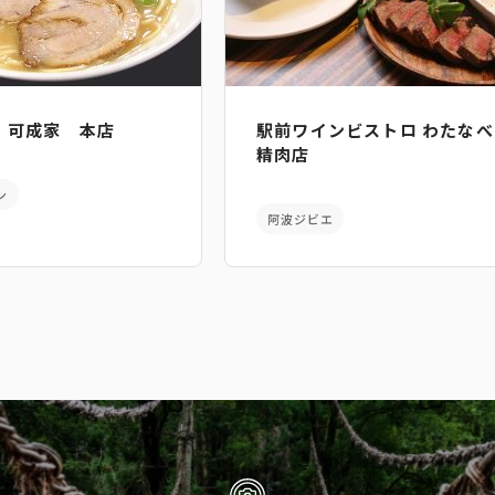
 可成家 本店
駅前ワインビストロ わたなべ
精肉店
ン
阿波ジビエ