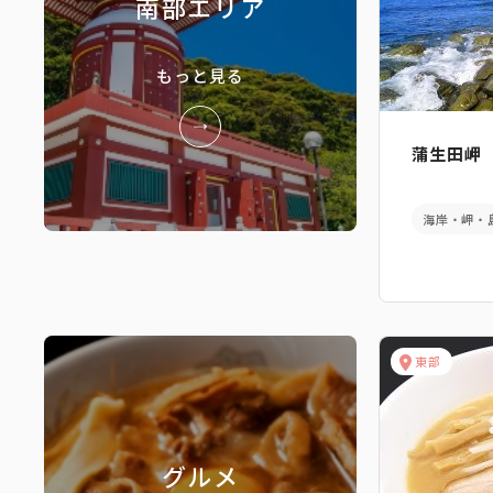
南部エリア
もっと見る
蒲生田岬
海岸・岬・
東部
グルメ