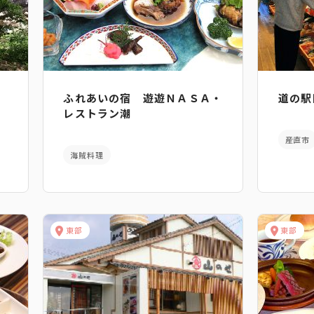
ふれあいの宿 遊遊ＮＡＳＡ・
道の駅
レストラン潮
産直市
海賊料理
東部
東部