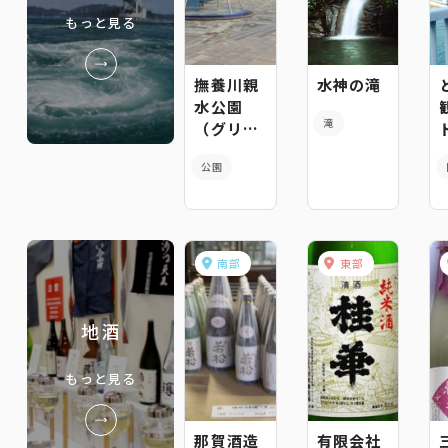
もっと見る
撫養川親
水神の滝
水公園
滝
（グリム
メルヘン
公園
プロムナ
ード）
南部
東部
地酒
もっと見る
那賀酒造
有限会社