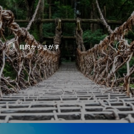
目的から
さがす