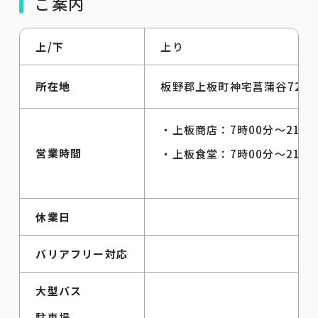
ご案内
上/下
上り
所在地
板野郡上板町神宅菖蒲谷72-3
・上板商店：7時00分～21時
営業時間
・上板食堂：7時00分～21時
休業日
バリアフリー対応
大型バス
駐車場