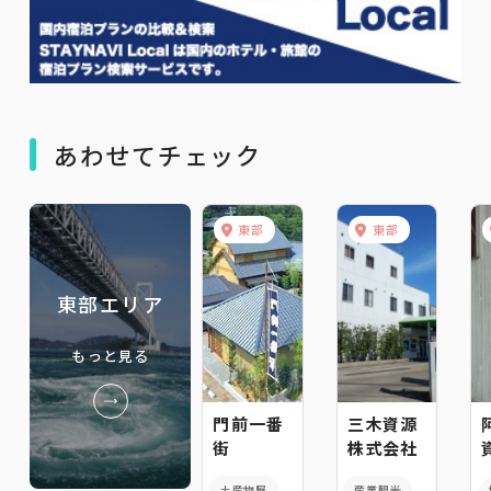
あわせてチェック
東部
東部
東部エリア
もっと見る
門前一番
三木資源
街
株式会社
土産物屋
産業観光