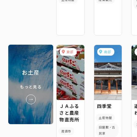
東部
南部
お土産
もっと見る
ＪＡふる
四季堂
さと農産
土産物屋
物直売所
旧屋敷・古
産直市
民家