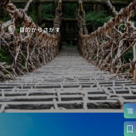
目的から
さがす