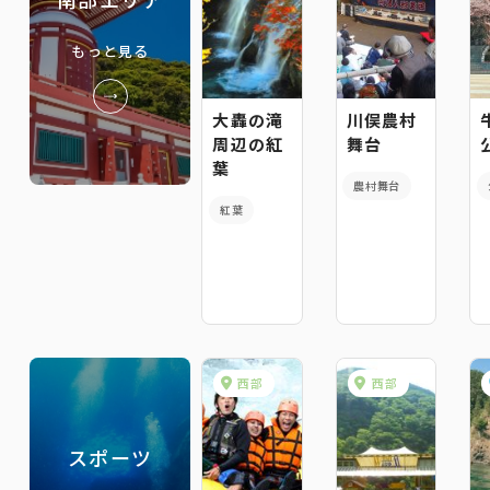
もっと見る
大轟の滝
川俣農村
周辺の紅
舞台
葉
農村舞台
紅葉
西部
西部
スポーツ