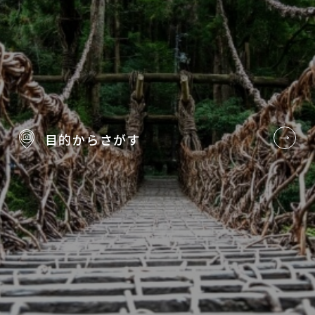
目的から
さがす