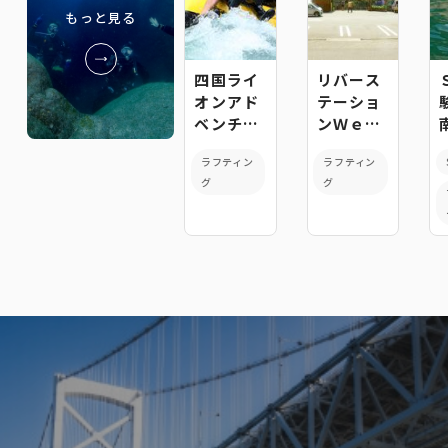
もっと見る
四国ライ
リバース
オンアド
テーショ
ベンチャ
ンＷｅｓ
ー
ｔ-Ｗｅｓ
ラフティン
ラフティン
ｔ
グ
グ