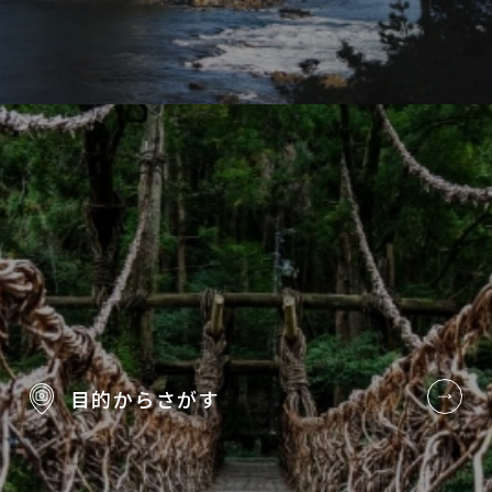
目的から
さがす