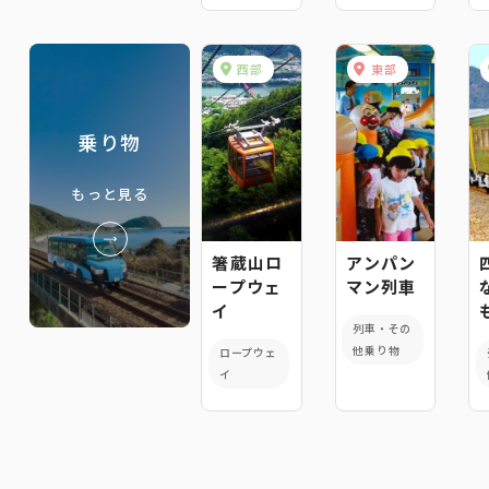
西部
東部
乗り物
もっと見る
箸蔵山ロ
アンパン
ープウェ
マン列車
イ
列車・その
他乗り物
ロープウェ
イ