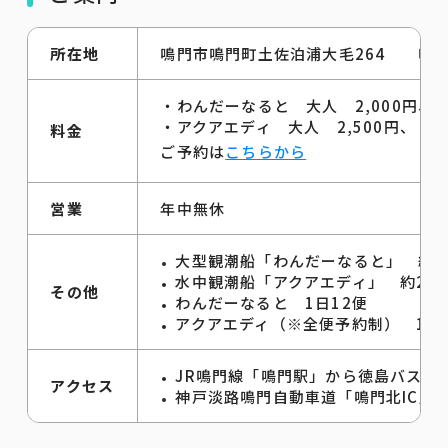
所在地
鳴門市鳴門町土佐泊浦大毛264 鳴
・わんだーなると 大人 2,000円、小
・アクアエディ 大人 2,500円、 小
料金
ご予約は
こちらから
営業
年中無休
大型観潮船「わんだーなると」 約3
水中観潮船「アクアエディ」 約25
その他
わんだーなると 1日12便
アクアエディ（※全便予約制） 1日
JR鳴門線「鳴門駅」から徳島バス・
アクセス
神戸淡路鳴門自動車道「鳴門北IC」