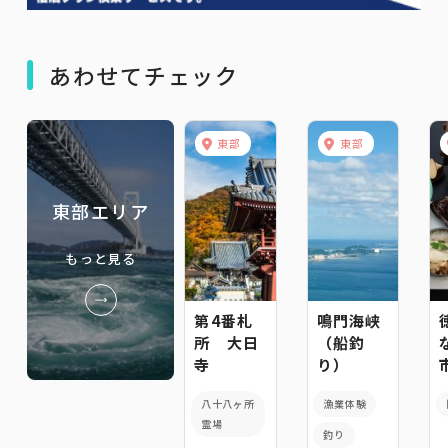
あわせてチェック
東部
東部
東部エリア
もっと見る
第4番札
鳴門海峡
所 大日
（船釣
寺
り）
八十八ヶ所
漁業体験
霊場
釣り