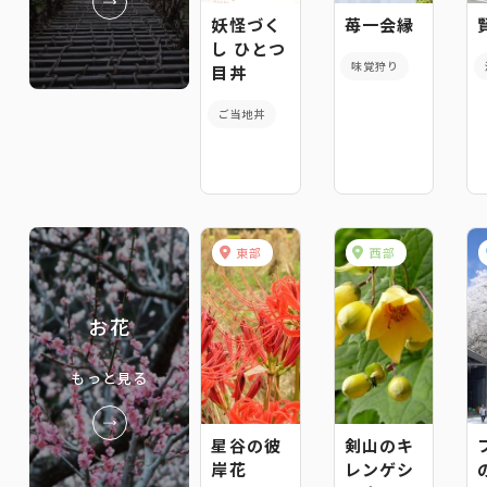
妖怪づく
苺一会縁
し ひとつ
味覚狩り
目丼
ご当地丼
東部
西部
お花
もっと見る
星谷の彼
剣山のキ
岸花
レンゲシ