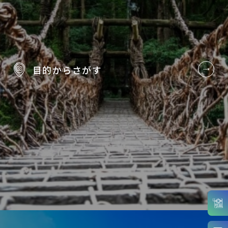
目的から
さがす