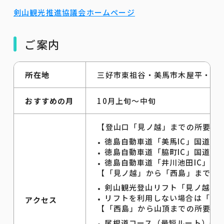
剣山観光推進協議会ホームページ
ご案内
所在地
三好市東祖谷・美馬市木屋平・那
おすすめの月
10月上旬～中旬
【登山口「見ノ越」までの所要時
徳島自動車道「美馬IC」国道43
徳島自動車道「脇町IC」国道49
徳島自動車道「井川池田IC」国道
【「見ノ越」から「西島」までの
剣山観光登山リフト「見ノ越駅」
リフトを利用しない場合は「剣神
アクセス
【「西島」から山頂までの所要時
尾根道コース（最短ルート）→徒