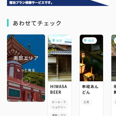
あわせてチェック
南部
南部
南部エリア
もっと見る
HIWASA
牟岐あん
BEER
どん
ビール・ブ
工芸
リュワリー
酒処・ブリ