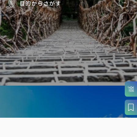
目的から
さがす