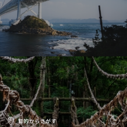
目的から
さがす