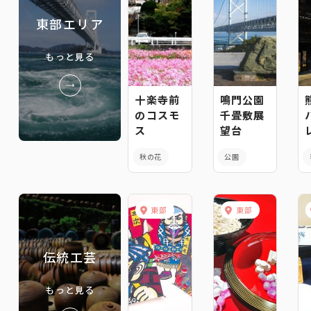
東部エリア
もっと見る
十楽寺前
鳴門公園
のコスモ
千畳敷展
ス
望台
秋の花
公園
東部
東部
伝統工芸
もっと見る