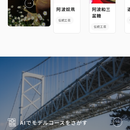
阿波奴凧
阿波和三
盆糖
伝統工芸
伝統工芸
AIでモデルコースを
さがす