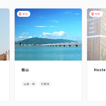
東部
東部
眉山
Hoste
山岳・峠
行楽地