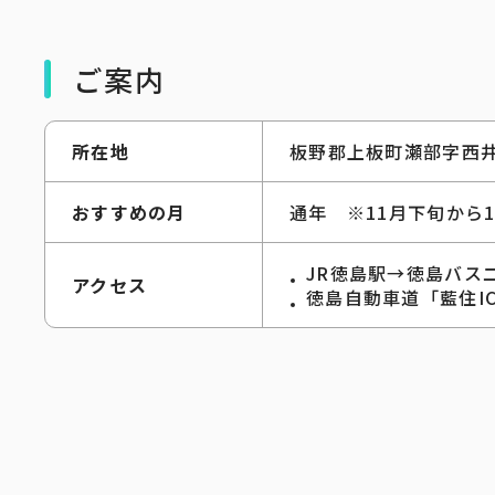
ご案内
所在地
板野郡上板町瀬部字西井
おすすめの月
通年 ※11月下旬から
JR徳島駅→徳島バス
アクセス
徳島自動車道「藍住IC