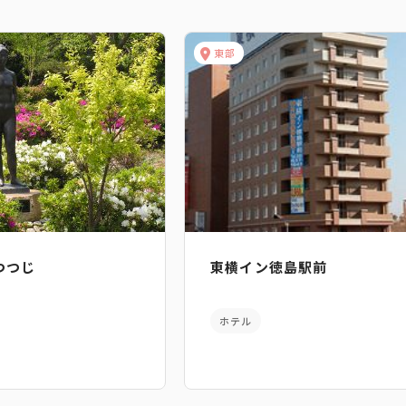
東部
つつじ
東横イン徳島駅前
ホテル