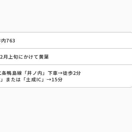
内763
12月上旬にかけて黄葉
二条鴨島線「井ノ内」下車→徒歩2分
」または「土成IC」→15分