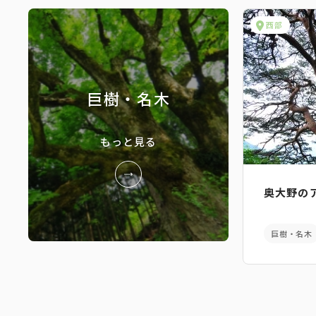
西部
巨樹・名木
もっと見る
奥大野の
巨樹・名木