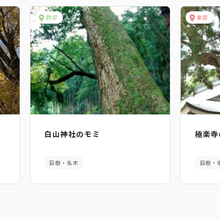
西部
東部
白山神社のモミ
極楽寺
巨樹・名木
巨樹・