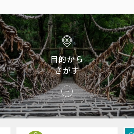
目的から
さがす