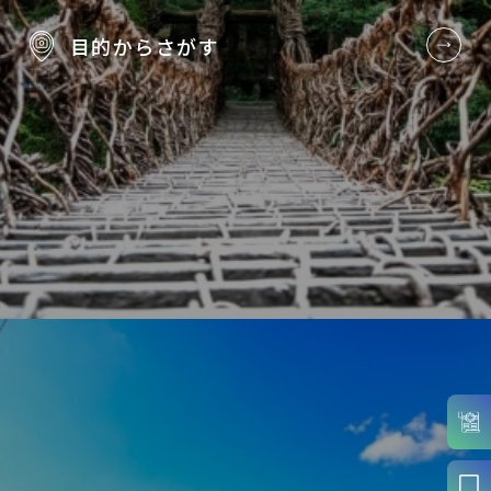
目的から
さがす