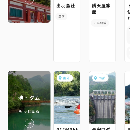
出羽島荘
辨天屋旅
館
民宿
ご当地鍋
南部
南部
池・ダム
もっと見る
4CORNER
長安口ダ