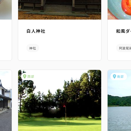
白人神社
和風ダ
神社
阿波尾
西部
南部