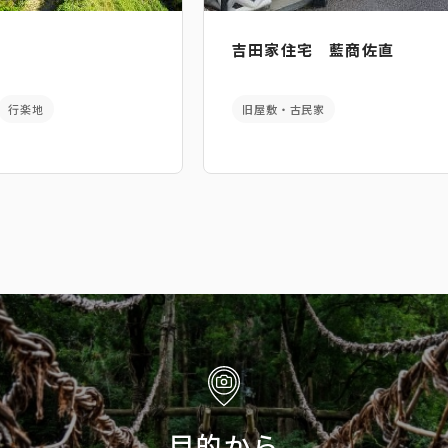
吉田家住宅 藍商佐直
行楽地
旧屋敷・古民家
目的から