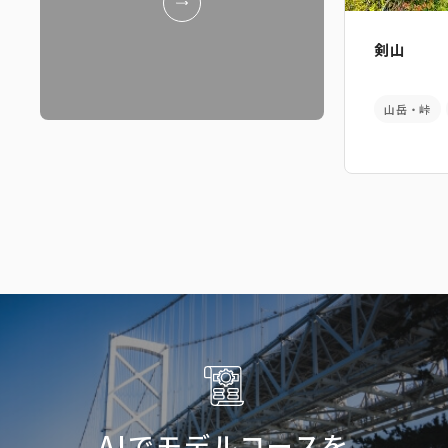
剣山
山岳・峠
AIでモデルコースを