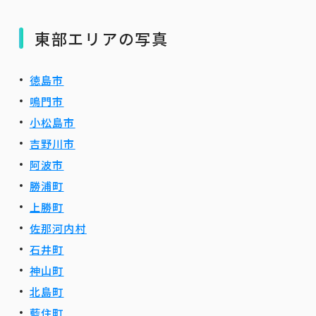
東部エリアの写真
徳島市
鳴門市
小松島市
吉野川市
阿波市
勝浦町
上勝町
佐那河内村
石井町
神山町
北島町
藍住町