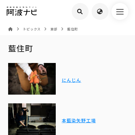
トピックス
東部
藍住町
藍住町
にんじん
本藍染矢野工場