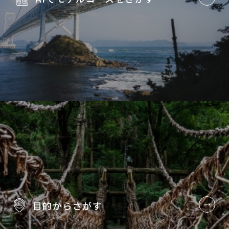
目的から
さがす