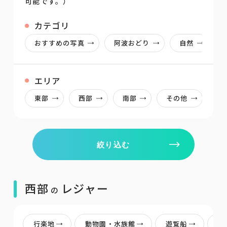
可能です。）
カテゴリ
おすすめの写真
阿波おどり
自然
エリア
東部
西部
南部
その他
絞り込む
西部
レジャー
の
行楽地
動物園・水族館
遊覧船
ロ