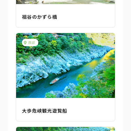
祖谷のかずら橋
西部
大歩危峡観光遊覧船