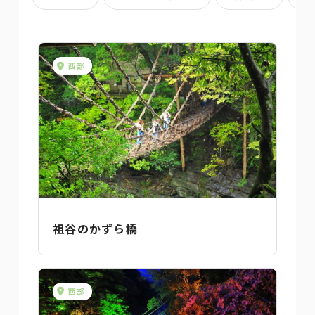
西部
祖谷のかずら橋
西部