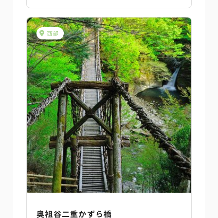
西部
奥祖谷二重かずら橋