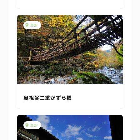
西部
奥祖谷二重かずら橋
西部