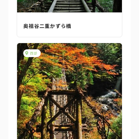
奥祖谷二重かずら橋
西部