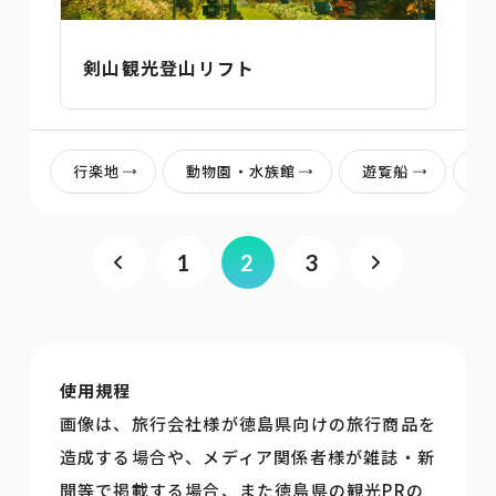
剣山観光登山リフト
行楽地
動物園・水族館
遊覧船
ロ
1
2
3
使用規程
画像は、旅行会社様が徳島県向けの旅行商品を
造成する場合や、メディア関係者様が雑誌・新
聞等で掲載する場合、また徳島県の観光PRの