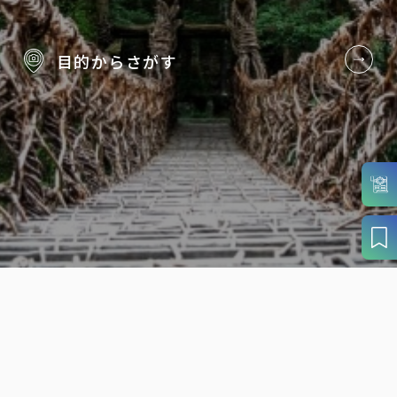
目的から
さがす