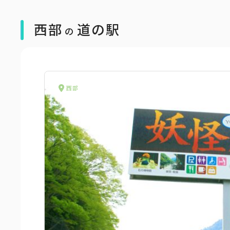
西部
道の駅
の
西部