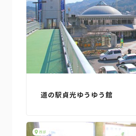
道の駅貞光ゆうゆう館
西部