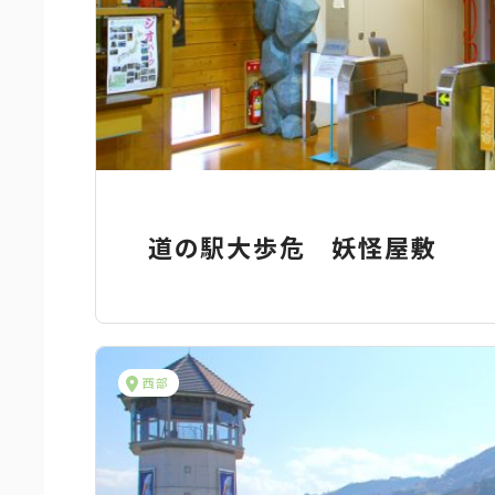
道の駅大歩危 妖怪屋敷
西部