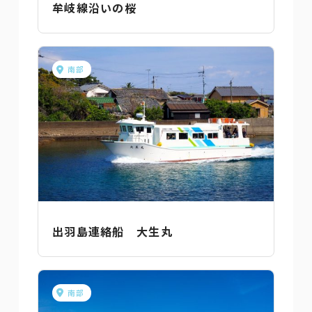
牟岐線沿いの桜
南部
出羽島連絡船 大生丸
南部