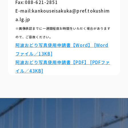
Fax:088-621-2851
E-mail:kankouseisakuka@pref.tokushim
a.lg.jp
※画像承認までに一週間程度お時間をいただく場合があります
ので、ご容赦ください。
阿波おどり写真使用申請書【Word】 [Word
ファイル／13KB]
阿波おどり写真使用申請書【PDF】 [PDFファ
イル／43KB]