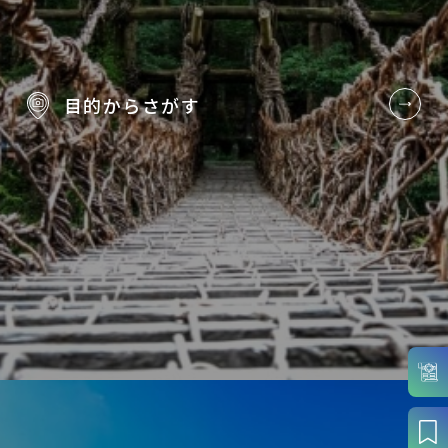
目的から
さがす