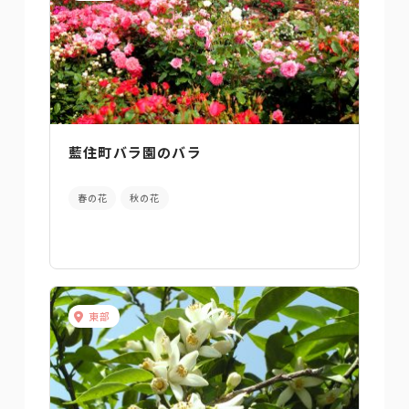
藍住町バラ園のバラ
春の花
秋の花
東部