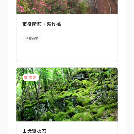
市役所前・夾竹桃
初夏の花
東部
山犬嶽の苔