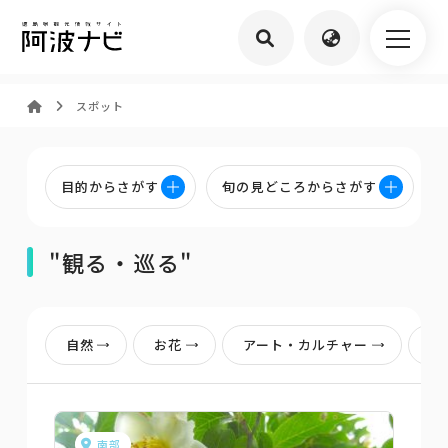
スポット
目的からさがす
旬の見どころからさがす
"観る・巡る"
自然
お花
アート・カルチャー
歴
南部