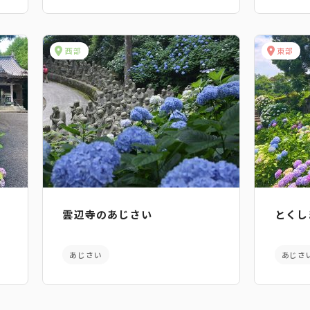
西部
東部
雲辺寺のあじさい
とくし
あじさい
あじさ