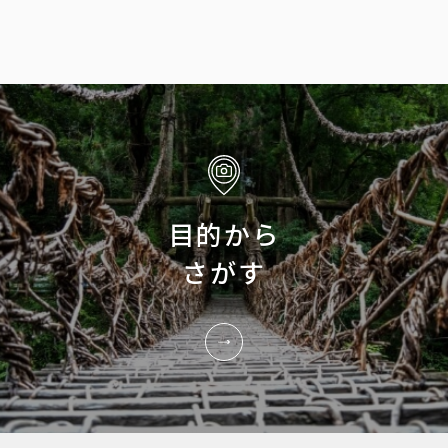
目的から
さがす