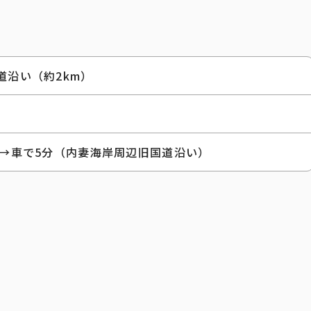
道沿い（約2km）
車→車で5分（内妻海岸周辺旧国道沿い）