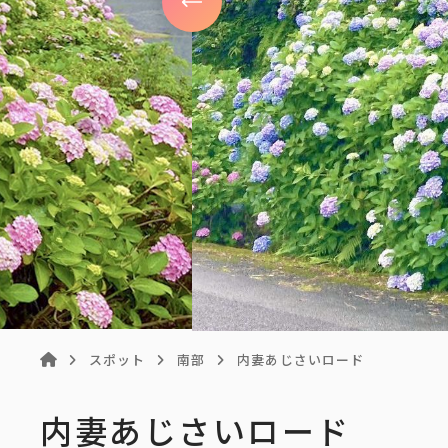
スポット
南部
内妻あじさいロード
内妻あじさいロード