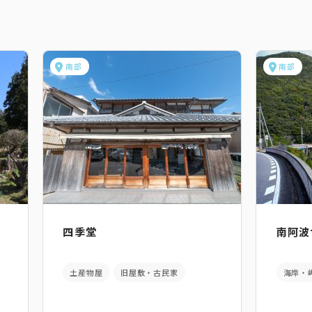
南部
南部
四季堂
南阿波
土産物屋
旧屋敷・古民家
海岸・