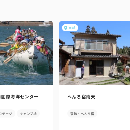
南部
阿南国際海洋センター
へんろ宿南天
コテージ
キャンプ場
宿坊・へんろ宿