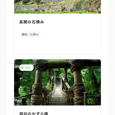
高開の石積み
棚田・石積み
西部
祖谷のかずら橋