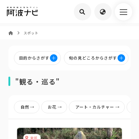
スポット
目的からさがす
旬の見どころからさがす
"観る・巡る"
自然
お花
アート・カルチャー
歴
東部