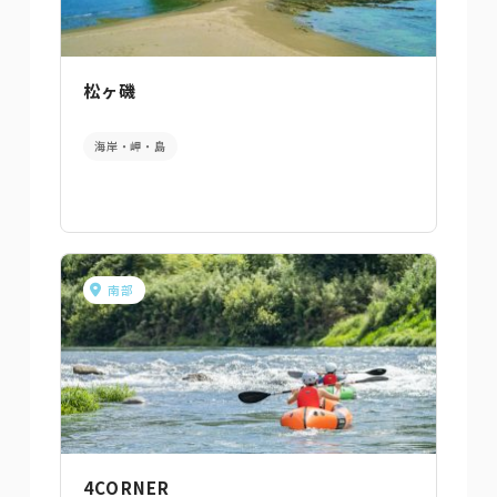
松ヶ磯
海岸・岬・島
南部
4CORNER