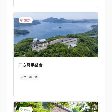
東部
四方見展望台
海岸・岬・島
西部