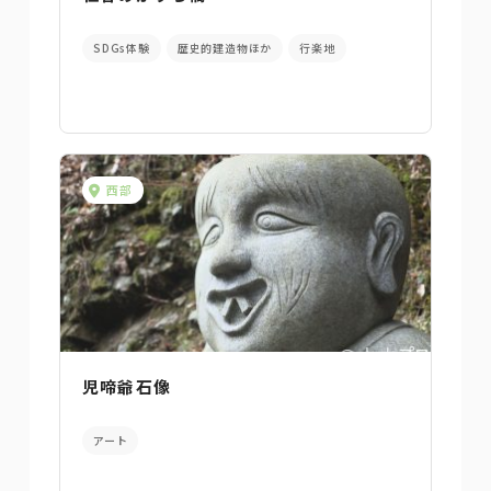
SDGs体験
歴史的建造物ほか
行楽地
西部
児啼爺石像
アート