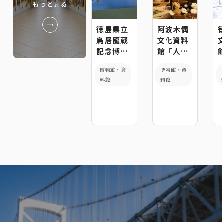
もっと見る
徳島県立
阿波木偶
鳥居龍蔵
文化資料
記念博物
館「人形
館
のムラ」
博物館・資
博物館・資
料館
料館