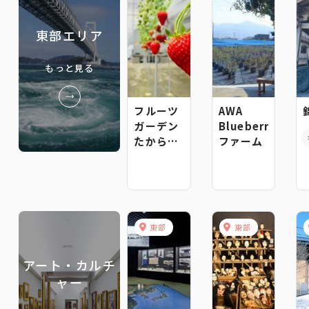
東部エリア
もっと見る
フルーツ
AWA
ガーデン
Blueberry
たから農
ファーム
場
東部
東部
アート・カルチ
ャー