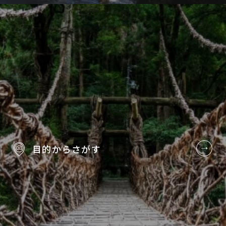
目的から
さがす