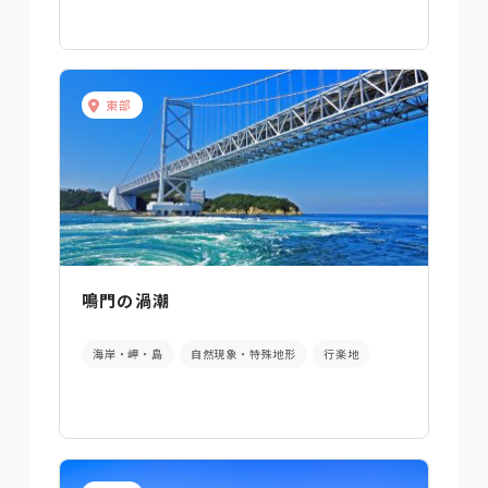
東部
鳴門の渦潮
海岸・岬・島
自然現象・特殊地形
行楽地