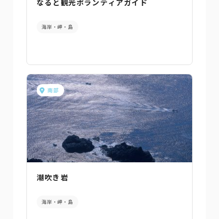
なると観光ボランティアガイド
海岸・岬・島
南部
潮吹き岩
海岸・岬・島