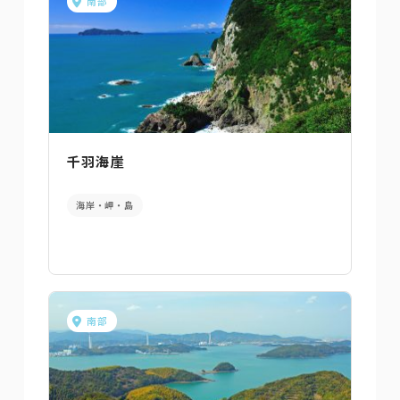
南部
千羽海崖
海岸・岬・島
南部