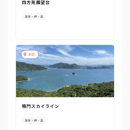
四方見展望台
海岸・岬・島
東部
鳴門スカイライン
海岸・岬・島