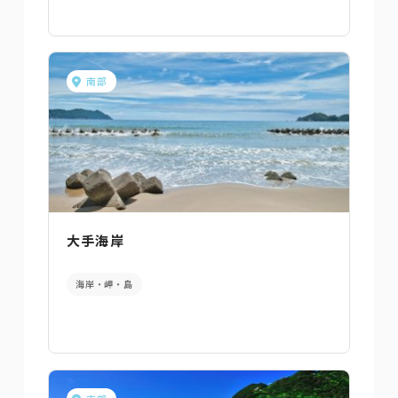
南部
大手海岸
海岸・岬・島