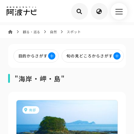
観る・巡る
自然
スポット
目的からさがす
旬の見どころからさがす
"海岸・岬・島"
南部