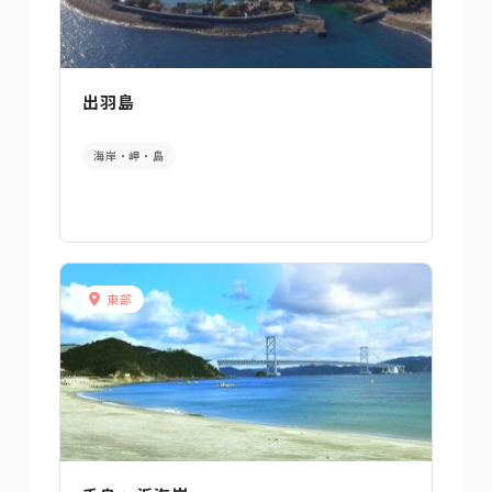
出羽島
海岸・岬・島
東部