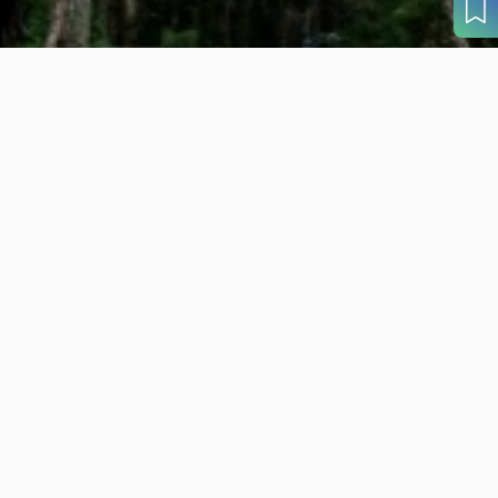
目的から
さがす