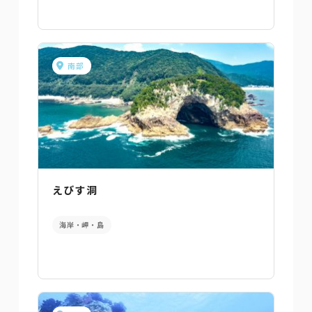
南部
えびす洞
海岸・岬・島