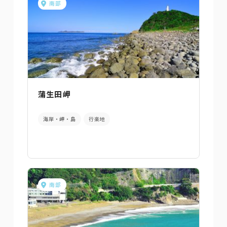
南部
蒲生田岬
海岸・岬・島
行楽地
南部