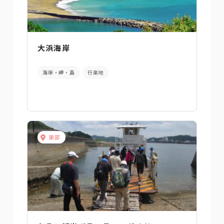
大浜海岸
海岸・岬・島
行楽地
東部