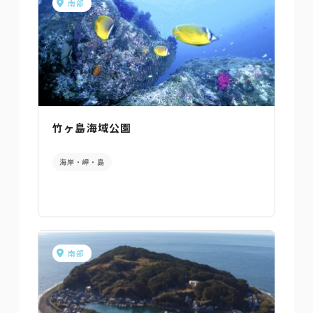
南部
竹ヶ島海域公園
海岸・岬・島
南部