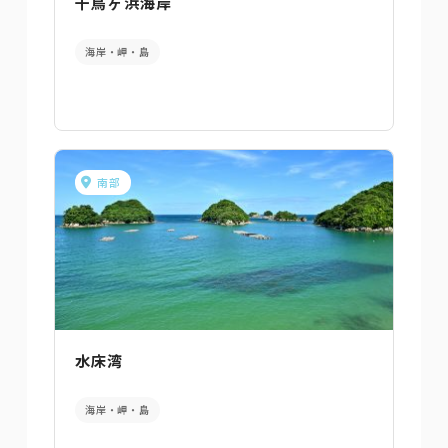
千鳥ヶ浜海岸
海岸・岬・島
南部
水床湾
海岸・岬・島