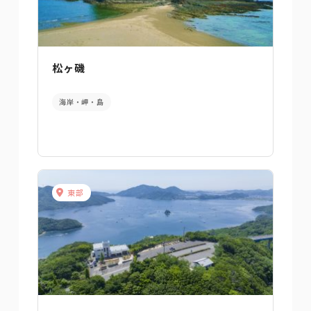
松ヶ磯
海岸・岬・島
東部