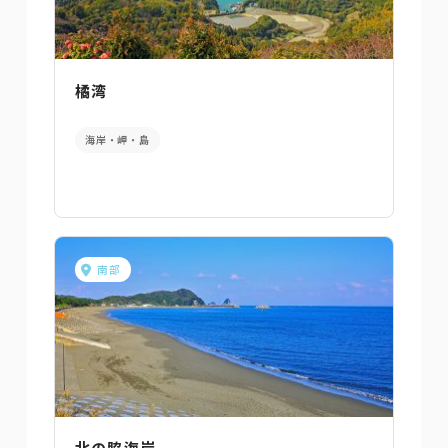
橘湾
海岸・岬・島
南部
北の脇海岸