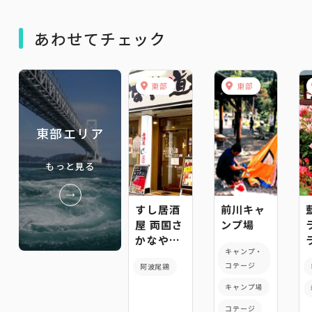
あわせてチェック
東部
東部
東部エリア
もっと見る
すし居酒
前川キャ
屋 両国さ
ンプ場
かなや道
キャンプ・
場 徳島駅
コテージ
阿波尾鶏
前店
キャンプ場
コテージ