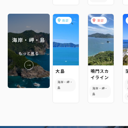
南部
東部
海岸・岬・島
もっと見る
大島
鳴門スカ
イライン
海岸・岬・
島
海岸・岬・
島