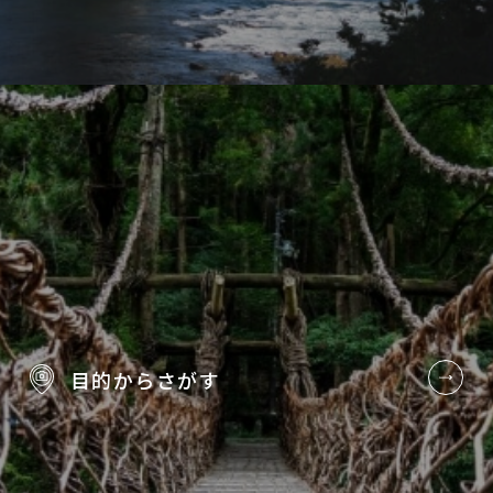
目的から
さがす